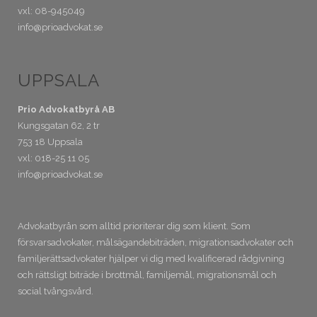
vxl: 08-945049
info@prioadvokat.se
UPPSALA
Prio Advokatbyrå AB
Kungsgatan 62, 2 tr
753 18 Uppsala
vxl: 018-25 11 05
info@prioadvokat.se
Advokatbyrån som alltid prioriterar dig som klient. Som
försvarsadvokater, målsägandebiträden, migrationsadvokater och
familjerättsadvokater hjälper vi dig med kvalificerad rådgivning
och rättsligt biträde i brottmål, familjemål, migrationsmål och
social tvångsvård.