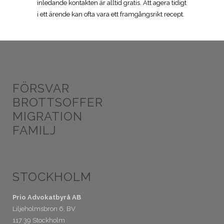
inledande kontakten är alltid gratis. Att agera tidigt
i ett ärende kan ofta vara ett framgångsrikt recept.
FÖRSVAR
BROTTSOFFER
MIGRATION
FAMILJ
STOCKHOLM
Prio Advokatbyrå AB
Liljeholmsbron 6, BV
117 39 Stockholm