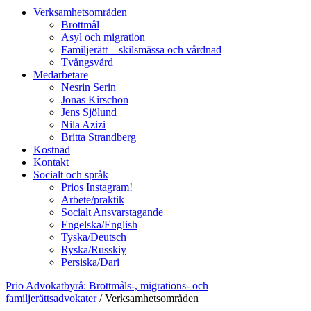
Verksamhetsområden
Brottmål
Asyl och migration
Familjerätt – skilsmässa och vårdnad
Tvångsvård
Medarbetare
Nesrin Serin
Jonas Kirschon
Jens Sjölund
Nila Azizi
Britta Strandberg
Kostnad
Kontakt
Socialt och språk
Prios Instagram!
Arbete/praktik
Socialt Ansvarstagande
Engelska/English
Tyska/Deutsch
Ryska/Russkiy
Persiska/Dari
Prio Advokatbyrå: Brottmåls-, migrations- och
familjerättsadvokater
/
Verksamhetsområden