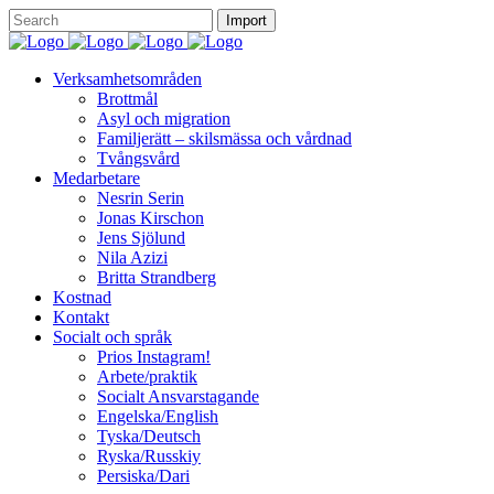
Verksamhetsområden
Brottmål
Asyl och migration
Familjerätt – skilsmässa och vårdnad
Tvångsvård
Medarbetare
Nesrin Serin
Jonas Kirschon
Jens Sjölund
Nila Azizi
Britta Strandberg
Kostnad
Kontakt
Socialt och språk
Prios Instagram!
Arbete/praktik
Socialt Ansvarstagande
Engelska/English
Tyska/Deutsch
Ryska/Russkiy
Persiska/Dari