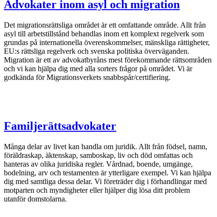
Advokater inom asyl och migration
Det migrationsrättsliga området är ett omfattande område. Allt från
asyl till arbetstillstånd behandlas inom ett komplext regelverk som
grundas på internationella överenskommelser, mänskliga rättigheter,
EU:s rättsliga regelverk och svenska politiska överväganden.
Migration är ett av advokatbyråns mest förekommande rättsområden
och vi kan hjälpa dig med alla sorters frågor på området. Vi är
godkända för Migrationsverkets snabbspår/certifiering.
Familjerättsadvokater
Många delar av livet kan handla om juridik. Allt från födsel, namn,
föräldraskap, äktenskap, samboskap, liv och död omfattas och
hanteras av olika juridiska regler. Vårdnad, boende, umgänge,
bodelning, arv och testamenten är ytterligare exempel. Vi kan hjälpa
dig med samtliga dessa delar. Vi företräder dig i förhandlingar med
motparten och myndigheter eller hjälper dig lösa ditt problem
utanför domstolarna.