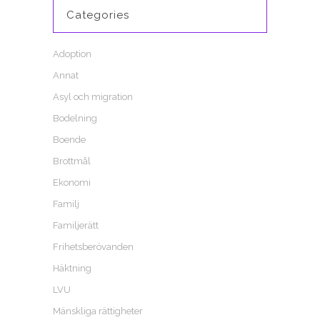
Categories
Adoption
Annat
Asyl och migration
Bodelning
Boende
Brottmål
Ekonomi
Familj
Familjerätt
Frihetsberövanden
Häktning
LVU
Mänskliga rättigheter