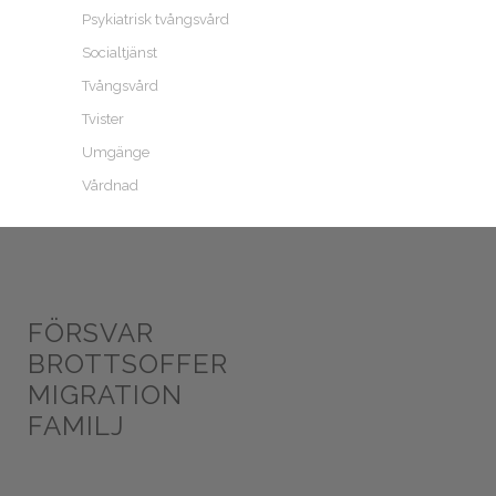
Psykiatrisk tvångsvård
Socialtjänst
Tvångsvård
Tvister
Umgänge
Vårdnad
FÖRSVAR
BROTTSOFFER
MIGRATION
FAMILJ