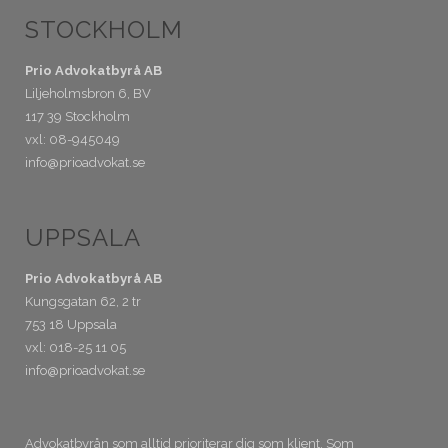
STOCKHOLM
Prio Advokatbyrå AB
Liljeholmsbron 6, BV
117 39 Stockholm
vxl: 08-945049
info@prioadvokat.se
UPPSALA
Prio Advokatbyrå AB
Kungsgatan 62, 2 tr
753 18 Uppsala
vxl: 018-25 11 05
info@prioadvokat.se
Advokatbyrån som alltid prioriterar dig som klient. Som