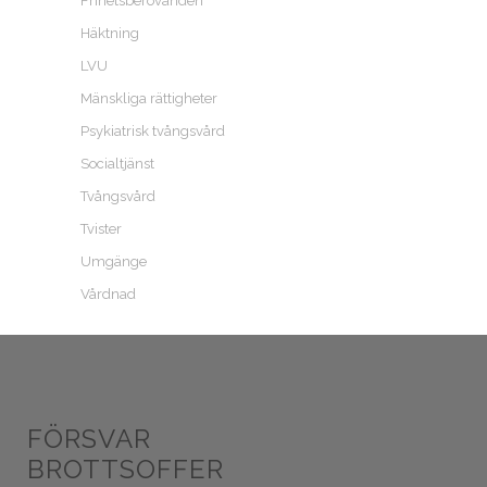
Frihetsberövanden
Häktning
LVU
Mänskliga rättigheter
Psykiatrisk tvångsvård
Socialtjänst
Tvångsvård
Tvister
Umgänge
Vårdnad
FÖRSVAR
BROTTSOFFER