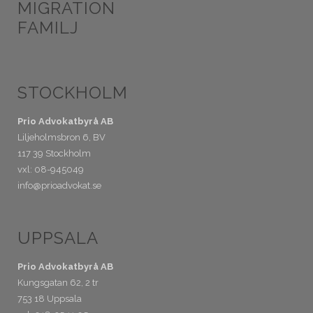
MIGRATION
FAMILJ
STOCKHOLM
Prio Advokatbyrå AB
Liljeholmsbron 6, BV
117 39 Stockholm
vxl: 08-945049
info@prioadvokat.se
UPPSALA
Prio Advokatbyrå AB
Kungsgatan 62, 2 tr
753 18 Uppsala