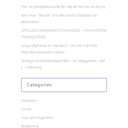
Fler skyddsbehövande får rätt att hämta sin familj
Kan man “åka dit” om den andra föräldern är
alkoholist?
STATLIGA OMHÄNDERTAGANDEN – PSYKIATRISK
TVÅNGSVÅRD
Unga afghaner är inte barn – om ett mål från
Migrationsöverdomstolen
Statliga omhändertaganden – en bloggserie – del
2 – häktning
Categories
Adoption
Annat
Asyl och migration
Bodelning