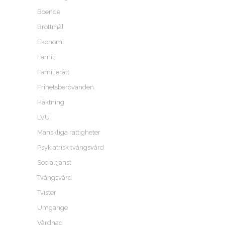
Boende
Brottmål
Ekonomi
Familj
Familjerätt
Frihetsberövanden
Häktning
LVU
Mänskliga rättigheter
Psykiatrisk tvångsvård
Socialtjänst
Tvångsvård
Tvister
Umgänge
Vårdnad