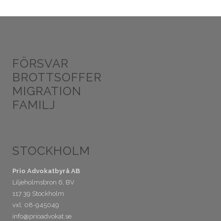
FÖRSVAR
BROTTSOFFER
MIGRATION
FAMILJ
STOCKHOLM
Prio Advokatbyrå AB
Liljeholmsbron 6, BV
117 39 Stockholm
vxl: 08-945049
info@prioadvokat.se