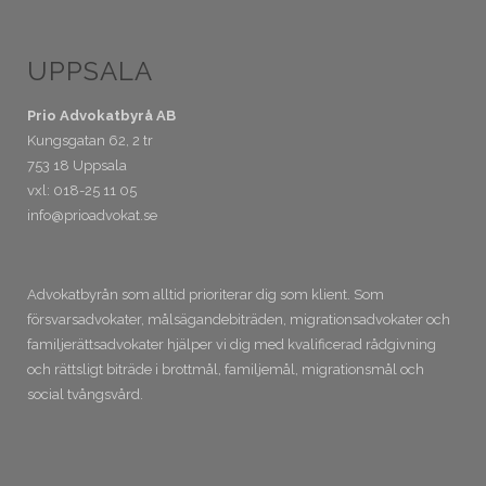
UPPSALA
Prio Advokatbyrå AB
Kungsgatan 62, 2 tr
753 18 Uppsala
vxl: 018-25 11 05
info@prioadvokat.se
Advokatbyrån som alltid prioriterar dig som klient. Som
försvarsadvokater, målsägandebiträden, migrationsadvokater och
familjerättsadvokater hjälper vi dig med kvalificerad rådgivning
och rättsligt biträde i brottmål, familjemål, migrationsmål och
social tvångsvård.