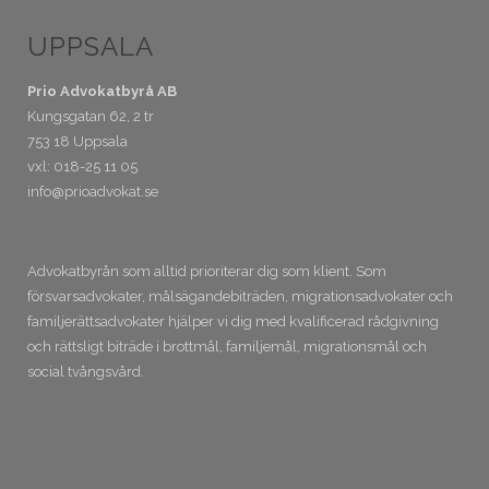
UPPSALA
Prio Advokatbyrå AB
Kungsgatan 62, 2 tr
753 18 Uppsala
vxl: 018-25 11 05
info@prioadvokat.se
Advokatbyrån som alltid prioriterar dig som klient. Som
försvarsadvokater, målsägandebiträden, migrationsadvokater och
familjerättsadvokater hjälper vi dig med kvalificerad rådgivning
och rättsligt biträde i brottmål, familjemål, migrationsmål och
social tvångsvård.