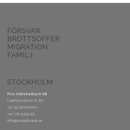
FÖRSVAR
BROTTSOFFER
MIGRATION
FAMILJ
STOCKHOLM
Prio Advokatbyrå AB
Liljeholmsbron 6, BV
117 39 Stockholm
vxl: 08-945049
info@prioadvokat.se