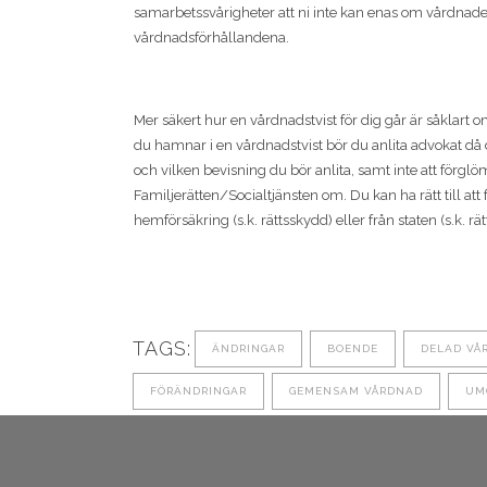
samarbetssvårigheter att ni inte kan enas om vårdnade
vårdnadsförhållandena.
Mer säkert hur en vårdnadstvist för dig går är såklart om
du hamnar i en vårdnadstvist bör du anlita advokat då d
och vilken bevisning du bör anlita, samt inte att förgl
Familjerätten/Socialtjänsten om. Du kan ha rätt till at
hemförsäkring (s.k. rättsskydd) eller från staten (s.k. rä
TAGS:
ÄNDRINGAR
BOENDE
DELAD VÅ
FÖRÄNDRINGAR
GEMENSAM VÅRDNAD
UM