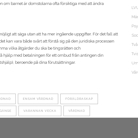
n om barnet är domstolarna ofta försiktiga med att ändra
LV
Män
Psy
öjligt att säga utan att ha mer ingående uppgifter. För det fall att
Soc
et kan vara både svårt att förstå sig på den juridiska processen
Två
ömma vilka åtgärder du ska be tingsrätten och
Tvi
t få hjälp med betalningen för ett ombud från antingen din
ttshjälp), beroende på dina förutsättningar.
Um
Vå
RDNAD
ENSAM VÅRDNAD
FÖRÄLDRASKAP
GÄNGE
VARANNAN VECKA
VÅRDNAD