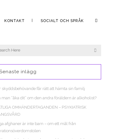
KONTAKT
SOCIALT OCH SPRÅK
Senaste inlägg
r skyddsbehövande får rätt att hämta sin familj
 man “åka dit” om den andra föräldern är alkoholist?
ATLIGA OMHÄNDERTAGANDEN – PSYKIATRISK
ÅNGSVÅRD
a afghaner är inte barn – om ett mål från
rationsöverdomstolen