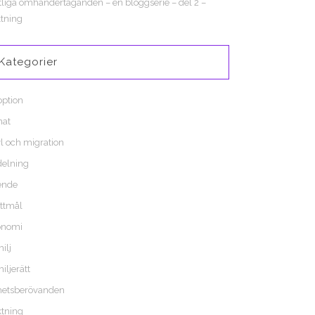
tliga omhändertaganden – en bloggserie – del 2 –
tning
Kategorier
ption
nat
l och migration
elning
ende
ttmål
onomi
ilj
iljerätt
hetsberövanden
tning