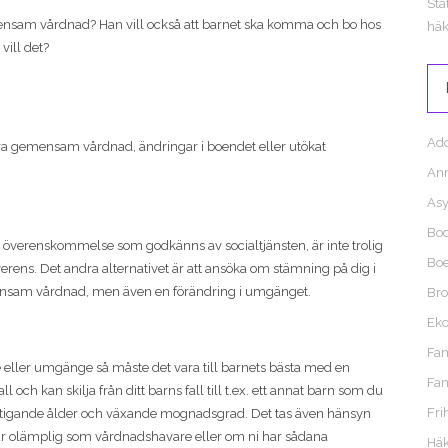
Sta
sam vårdnad? Han vill också att barnet ska komma och bo hos
häk
vill det?
Ado
egära gemensam vårdnad, ändringar i boendet eller utökat
An
Asy
Bod
y överenskommelse som godkänns av socialtjänsten, är inte trolig
Bo
erens. Det andra alternativet är att ansöka om stämning på dig i
mensam vårdnad, men även en förändring i umgänget.
Bro
Ek
Fam
e eller umgänge så måste det vara till barnets bästa med en
Fam
ll och kan skilja från ditt barns fall till t.ex. ett annat barn som du
Fri
ts stigande ålder och växande mognadsgrad. Det tas även hänsyn
n är olämplig som vårdnadshavare eller om ni har sådana
Häk