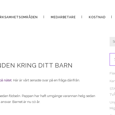
ERKSAMHETSOMRÅDEN
MEDARBETARE
KOSTNAD
DEN KRING DITT BARN
Fle
på nätet
. Här är vårt senaste svar på en fråga därifrån.
Kan
ST
TV
t sedan födseln. Pappan har haft umgänge varannan helg sedan
 ansvar. Barnet är nu 10 år.
Ung
Mig