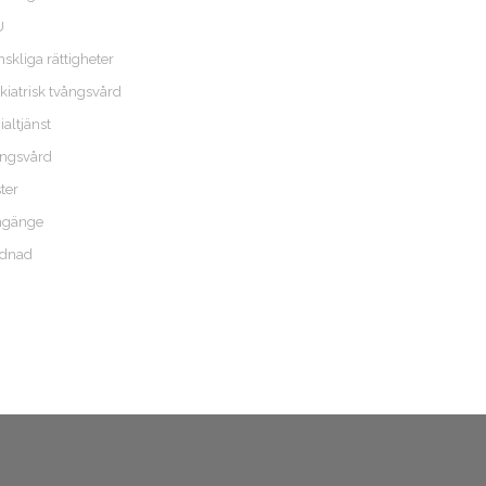
U
skliga rättigheter
kiatrisk tvångsvård
ialtjänst
ngsvård
ster
gänge
rdnad