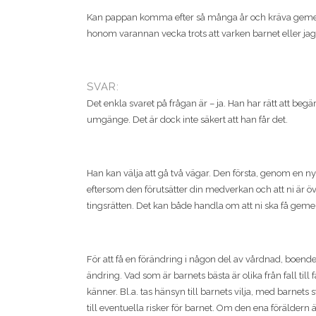
Kan pappan komma efter så många år och kräva gemen
honom varannan vecka trots att varken barnet eller jag 
SVAR:
Det enkla svaret på frågan är – ja. Han har rätt att b
umgänge. Det är dock inte säkert att han får det.
Han kan välja att gå två vägar. Den första, genom en n
eftersom den förutsätter din medverkan och att ni är öv
tingsrätten. Det kan både handla om att ni ska få ge
För att få en förändring i någon del av vårdnad, boend
ändring. Vad som är barnets bästa är olika från fall till fa
känner. Bl.a. tas hänsyn till barnets vilja, med barne
till eventuella risker för barnet. Om den ena förälder