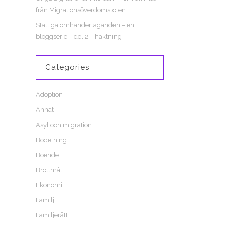
från Migrationsöverdomstolen
Statliga omhändertaganden – en
bloggserie – del 2 – häktning
Categories
Adoption
Annat
Asyl och migration
Bodelning
Boende
Brottmål
Ekonomi
Familj
Familjerätt