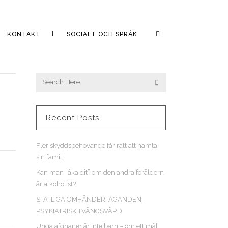
KONTAKT
SOCIALT OCH SPRÅK
Recent Posts
Fler skyddsbehövande får rätt att hämta
sin familj
Kan man “åka dit” om den andra föräldern
är alkoholist?
STATLIGA OMHÄNDERTAGANDEN –
PSYKIATRISK TVÅNGSVÅRD
Unga afghaner är inte barn – om ett mål