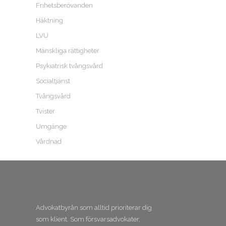
Frihetsberövanden
Häktning
LVU
Mänskliga rättigheter
Psykiatrisk tvångsvård
Socialtjänst
Tvångsvård
Tvister
Umgänge
Vårdnad
Advokatbyrån som alltid prioriterar dig
som klient. Som försvarsadvokater,