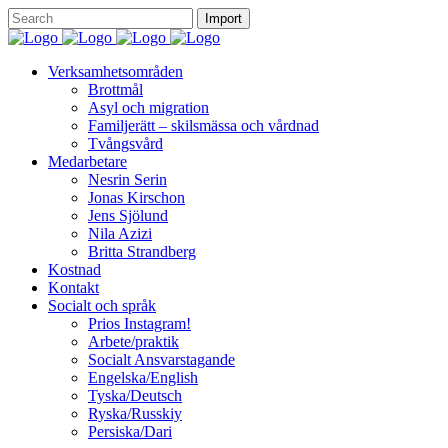
Verksamhetsområden
Brottmål
Asyl och migration
Familjerätt – skilsmässa och vårdnad
Tvångsvård
Medarbetare
Nesrin Serin
Jonas Kirschon
Jens Sjölund
Nila Azizi
Britta Strandberg
Kostnad
Kontakt
Socialt och språk
Prios Instagram!
Arbete/praktik
Socialt Ansvarstagande
Engelska/English
Tyska/Deutsch
Ryska/Russkiy
Persiska/Dari