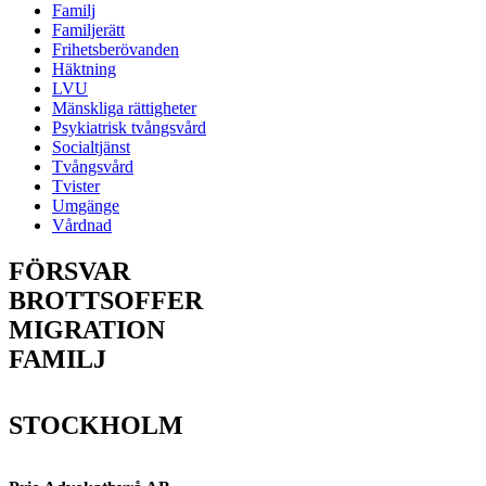
Familj
Familjerätt
Frihetsberövanden
Häktning
LVU
Mänskliga rättigheter
Psykiatrisk tvångsvård
Socialtjänst
Tvångsvård
Tvister
Umgänge
Vårdnad
FÖRSVAR
BROTTSOFFER
MIGRATION
FAMILJ
STOCKHOLM