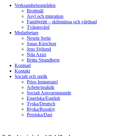
Verksamhetsområden
Brottmål
Asyl och migration
Familjerätt – skilsmässa och vårdnad
Tvångsvård
Medarbetare
Nesrin Serin
Jonas Kirschon
Jens Sjölund
Nila Azizi
Britta Strandberg
Kostnad
Kontakt
Socialt och språk
Prios Instagram!
Arbete/praktik
Socialt Ansvarstagande
Engelska/English
Tyska/Deutsch
Ryska/Russkiy
Persiska/Dari