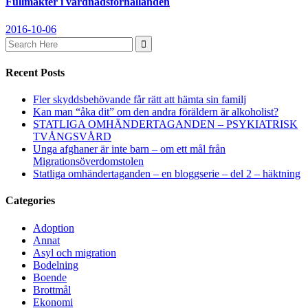
Fullmakter i vårdnadsförhållanden
2016-10-06
Search
for:
Recent Posts
Fler skyddsbehövande får rätt att hämta sin familj
Kan man “åka dit” om den andra föräldern är alkoholist?
STATLIGA OMHÄNDERTAGANDEN – PSYKIATRISK
TVÅNGSVÅRD
Unga afghaner är inte barn – om ett mål från
Migrationsöverdomstolen
Statliga omhändertaganden – en bloggserie – del 2 – häktning
Categories
Adoption
Annat
Asyl och migration
Bodelning
Boende
Brottmål
Ekonomi